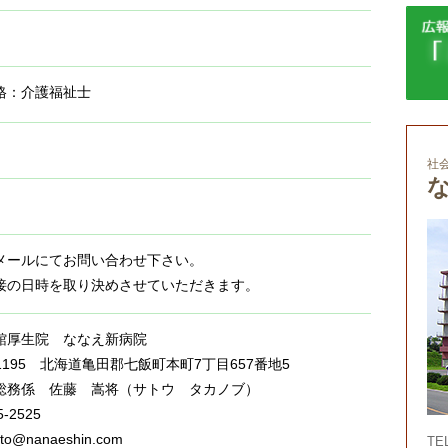
格：介護福祉士
社
メールにてお問い合わせ下さい。
接の日時を取り決めさせていただきます。
館厚生院 ななえ新病院
1195 北海道亀田郡七飯町本町7丁目657番地5
総務係 佐藤 嵩将（サトウ タカノブ）
5-2525
ato@nanaeshin.com
TE