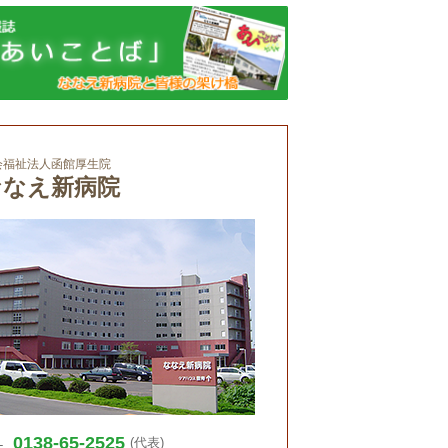
会福祉法人函館厚生院
ななえ新病院
0138-65-2525
L
(代表)