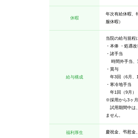
年次有給休暇、
休暇
服休暇）
当院の給与規程
・本俸 ・処遇改
・諸手当
時間外手当、通
・賞与
年3回（6月、
給与構成
・寒冷地手当
年1回（9月）
※採用から3ヶ
試用期間中は、
ません。
慶祝金、弔慰金
福利厚生