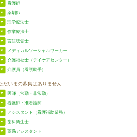
看護師
薬剤師
理学療法士
作業療法士
言語聴覚士
メディカルソーシャルワーカー
介護福祉士（デイケアセンター）
介護員（看護助手）
ただいまの募集はありません
医師（常勤・非常勤）
看護師・准看護師
アシスタント（看護補助業務）
歯科衛生士
薬局アシスタント