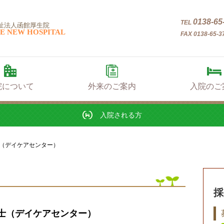
入院される方
0138-65
TEL
祉法人函館厚生院
E NEW HOSPITAL
FAX 0138-65-3
院について
外来のご案内
入院のご
入院される方
（デイケアセンター）
採
士（デイケアセンター）