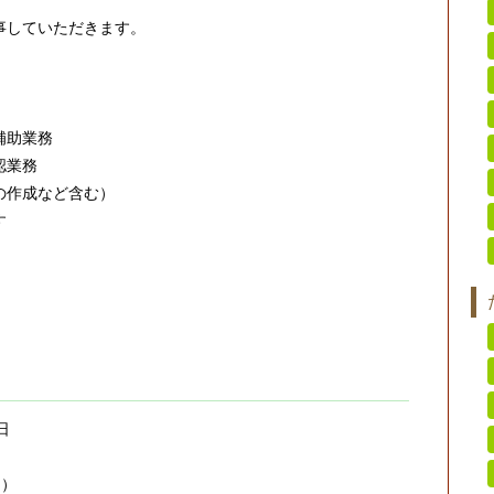
事していただきます。
補助業務
認業務
の作成など含む）
す
日
）
日）