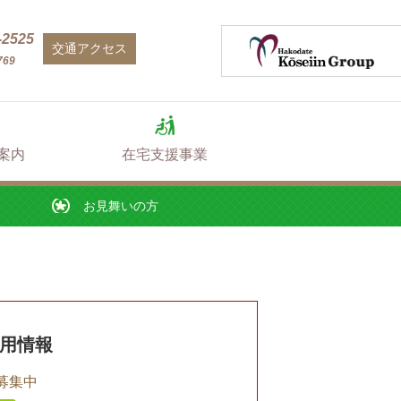
お見舞いの方
-2525
交通アクセス
769
案内
在宅支援事業
お見舞いの方
用情報
募集中