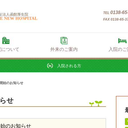
入院される方
0138-65
TEL
祉法人函館厚生院
E NEW HOSPITAL
FAX 0138-65-3
院について
外来のご案内
入院のご
入院される方
開始のお知らせ
らせ
開始のお知らせ