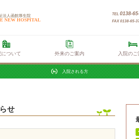
入院される方
0138-65
TEL
祉法人函館厚生院
E NEW HOSPITAL
FAX 0138-65-3
院について
外来のご案内
入院のご
入院される方
らせ